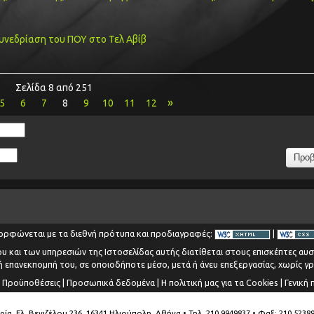
υνεδρίαση του ΠΟΥ στο Τελ Αβίβ
Σελίδα 8 από 251
»
5
6
7
8
9
10
11
12
ορφώνεται με τα διεθνή πρότυπα και προδιαγραφές:
|
υ και των υπηρεσιών της Ιστοσελίδας αυτής διατίθεται στους επισκέπτες αυ
 επανεκπομπή του, σε οποιοδήποτε μέσο, μετά ή άνευ επεξεργασίας, χωρίς γ
 Προϋποθέσεις
|
Προσωπικά δεδομένα
|
H πολιτική μας για τα Cookies
|
Γενική 
, Ελ. Βενιζέλου 236, 16341 Ηλιούπολη, Αθήνα • Τηλ. 210 9949837 • Φαξ: 210 5238