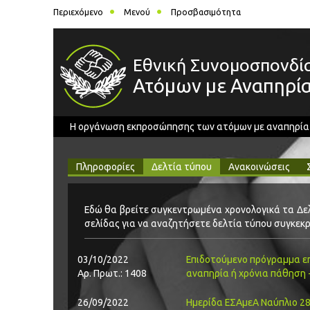
Περιεχόμενο
Μενού
Προσβασιμότητα
Εθνική Συνομοσπονδί
Ατόμων με Αναπηρί
Η οργάνωση εκπροσώπησης των ατόμων με αναπηρία στ
Πληροφορίες
Δελτία τύπου
Ανακοινώσεις
Εδώ θα βρείτε συγκεντρωμένα χρονολογικά τα Δελ
σελίδας για να αναζητήσετε δελτία τύπου συγκεκρι
03/10/2022
Επιδοτούμενο πρόγραμμα επ
Αρ. Πρωτ.: 1408
αναπηρία ή χρόνια πάθηση 
26/09/2022
Ημερίδα ΕΣΑμεΑ Ναύπλιο 28/