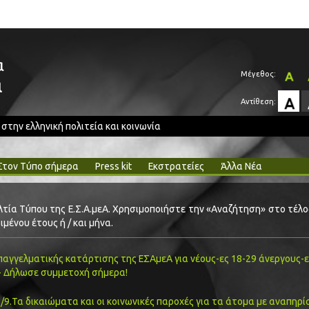
α
Μέγεθος:
α
Αντίθεση:
ην ελληνική πολιτεία και κοινωνία
Στον Τύπο σήμερα
Press kit
Εκστρατείες
Άλλα Νέα
τία Τύπου της Ε.Σ.Α.μεΑ. Χρησιμοποιήστε την «Αναζήτηση» στο τέλο
μένου έτους ή / και μήνα.
αγγελματικής κατάρτισης της ΕΣΑμεΑ για νέους-ες 18-29 άνεργους-ε
- Δήλωσε συμμετοχή σήμερα!
9.Τα δικαιώματα και οι κοινωνικές παροχές για τα άτομα με αναπηρί