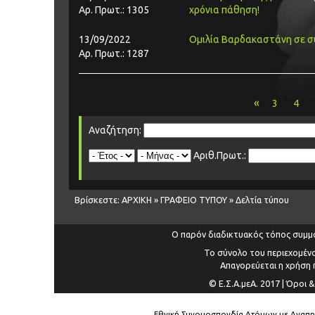
Αρ. Πρωτ.: 1305
χρόνια πάθηση!
13/09/2022
Ομιλία Βαρδακαστάνη σε σ
Αρ. Πρωτ.: 1287
«
3
4
Αναζήτηση:
Αριθ.Πρωτ.:
Βρίσκεστε:
ΑΡΧΙΚΗ
»
ΓΡΑΦΕΙΟ ΤΥΠΟΥ
»
Δελτία τύπου
Ο παρόν διαδικτυακός τόπος συμμ
Το σύνολο του περιεχομένο
Απαγορεύεται η χρήση ή
© Ε.Σ.Α.μεΑ. 2017 |
Όροι &
Εθνική Συνομοσπονδία Ατόμων με Αναπηρία