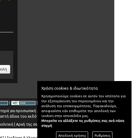
Χρήση cookies & ιδιωτικότητα
Χρησιμοποιούμε cookies σε αυτόν τον ιστότοπο για
την εξατομίκευση του περιεχομένου και την
|
|
ανάλυση την επισκεψιμότητας. Παρακαλούμε,
στηρά για προσωπική χρήση.
αποφασίστε εάν επιθυμείτε την αποδοχή των
cookies στην ιστοσελίδα μας.
ραπτή άδεια του εκδότη.
Μπορείτε να αλλάξετε τις ρυθμίσεις σας ανά πάσα
πολιτική
|
Αρχή της σελίδας
στιγμή
Αποδοχή χρήσης
Ρυθμίσεις
967 | Σχεδίαση & Υλοποίηση:
europraxis