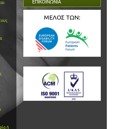
ΕΠΙΚΟΙΝΩΝΙΑ
και
ΜΕΛΟΣ ΤΩΝ:
τους
ία
ς
ο
ρία ή