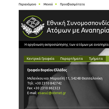
Περιεχόμενο
Μενού
Προσβασιμότητα
Εθνική Συνομοσπονδί
Ατόμων με Αναπηρί
Η οργάνωση εκπροσώπησης των ατόμων με αναπηρία στ
Κεντρικά Γραφεία
Παραρτήματα
Τμήματα
Γραφείο Βορείου Ελλάδος
Μελενίκου και Μαρασλή 11, 54248 Θεσσαλονίκη
Τηλ.: +30 2310 842742
Fax: +30 2310 862323
E-mail:
esaea2@otenet.gr